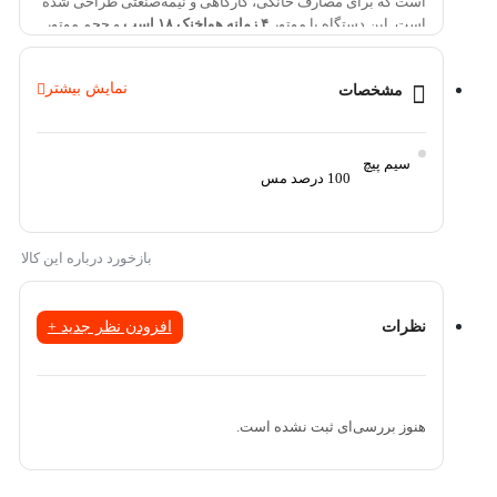
است که برای مصارف خانگی، کارگاهی و نیمه‌صنعتی طراحی شده
است. این دستگاه با موتور
۴ زمانه هواخنک ۱۸ اسب
و حجم موتور
۴۶۰ سی‌سی
، عملکردی پایدار و قدرتمند ارائه می‌دهد و به لطف
داشتن
AVR اتوماتیک
، برق خروجی آن بدون نوسان بوده و برای
نمایش بیشتر
تجهیزات حساس نیز ایمن است.
مشخصات
سیم پیچ
100 درصد مس
توان خروجی:
8.۵ کیلووات (حداکثر) – ۸ کیلووات (نامی)
سیم پیچ:
100 درصد مس
بازخورد درباره این کالا
خروجی برق:
32 آمپر – ولتاژ ۲۲۰ ولت (AC)
افزودن نظر جدید +
نظرات
خروجی ۱۲ ولت DC:
برای شارژ باتری و مصارف جانبی
هنوز بررسی‌ای ثبت نشده است.