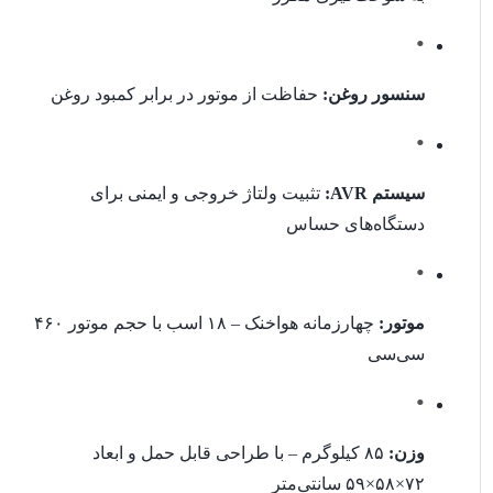
کارگاه‌ها و پروژه‌های ساختمانی
سنسور روغن:
حفاظت از موتور در برابر کمبود روغن
باغ‌ها و محیط‌های خارج از شهر
موتوربرق
MK12900DXEW
با توان ۸.۵ کیلووات، موتور ۱۸ اسب
قدرتمند، AVR اتوماتیک، نمایشگر دیجیتال و طراحی قابل حمل، یک
گزینه
مطمئن، بادوام و کارآمد
برای مصارف خانگی و نیمه‌صنعتی
سیستم AVR:
تثبیت ولتاژ خروجی و ایمنی برای
است. این دستگاه ترکیبی از
قدرت، ایمنی و راحتی استفاده
را در
دستگاه‌های حساس
اختیار شما قرار می‌دهد.
موتور:
چهارزمانه هواخنک – ۱۸ اسب با حجم موتور ۴۶۰
سی‌سی
وزن:
۸۵ کیلوگرم – با طراحی قابل حمل و ابعاد
۷۲×۵۸×۵۹ سانتی‌متر