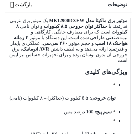
نمایشگر دیجیتالی:
نمایش ولتاژ، آمپر و زمان کارکرد
توضیحات
بازگشت
موتور برق ماکیتا مدل MK12900DXEW
یک موتوربرق بنزینی
نوع استارت:
کیلس استارت برای روشن شدن سریع +
قدرتمند با
حداکثر توان خروجی ۸.۵ کیلووات
و توان نامی
۸
کیلووات
است که برای مصارف خانگی، کارگاهی و
هندل دستی برای شرایط اضطراری
نیمه‌صنعتی طراحی شده است. این دستگاه با موتور
۴ زمانه
هواخنک ۱۸ اسب
و حجم موتور
۴۶۰ سی‌سی
، عملکردی پایدار
و قدرتمند ارائه می‌دهد و به لطف داشتن
AVR اتوماتیک
، برق
خروجی آن بدون نوسان بوده و برای تجهیزات حساس نیز ایمن
مخزن سوخت:
۲۵ لیتری → کارکرد طولانی بدون نیاز به
است.
سوخت‌گیری مکرر
ویژگی‌های کلیدی
سنسور روغن:
حفاظت از موتور در برابر کمبود روغن
توان خروجی:
8.۵ کیلووات (حداکثر) – ۸ کیلووات (نامی)
سیم پیچ:
100 درصد مس
سیستم AVR:
تثبیت ولتاژ خروجی و ایمنی برای دستگاه‌های
حساس
خروجی برق:
32 آمپر – ولتاژ ۲۲۰ ولت (AC)