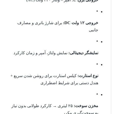
موتور:
چهارزمانه هواخنک – ۱۸ اسب با حجم موتور ۴۶۰
خروجی ۱۲ ولت DC:
برای شارژ باتری و مصارف
سی‌سی
جانبی
وزن:
۸۵ کیلوگرم – با طراحی قابل حمل و ابعاد ۷۲×۵۸×۵۹
سانتی‌متر
نمایشگر دیجیتالی:
نمایش ولتاژ، آمپر و زمان کارکرد
تأمین برق اضطراری برای
خانه‌ها و ویلاها
نوع استارت:
کیلس استارت برای روشن شدن سریع +
هندل دستی برای شرایط اضطراری
فروشگاه‌ها و دفاتر کوچک
مخزن سوخت:
۲۵ لیتری → کارکرد طولانی بدون نیاز
به سوخت‌گیری مکرر