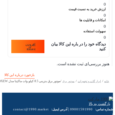
0
ارزش خرید به نسبت قیمت
0
امکانات و قابلیت ها
0
سهولت استفاده
0
دیدگاه خود را در باره این کالا بیان
افزودن
دیدگاه
کنید
هنوز بررسی‌ای ثبت نشده است.
بازخورد درباره این کالا
/
/
/
موتور برق بنزینی 8.5 کیلو وات ماکیتا مدل MK12900DXEW
خانه
ابزار آلات و تجهیزات
موتور برق
بازگشت به بالا
|
contact@1990.market
09001591990
شماره تماس:
آدرس ایمیل:
|