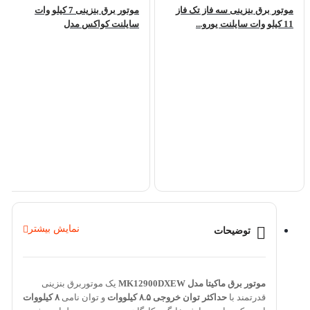
موتور برق بنزینی سه فاز تک فاز
موتور برق بنزینی 7 کیلو وات
11 کیلو وات سایلنت یورو...
سایلنت کواکس مدل
CG8800iERC
نمایش بیشتر
توضیحات
موتور برق ماکیتا مدل MK12900DXEW
یک موتوربرق بنزینی
قدرتمند با
حداکثر توان خروجی ۸.۵ کیلووات
و توان نامی
۸ کیلووات