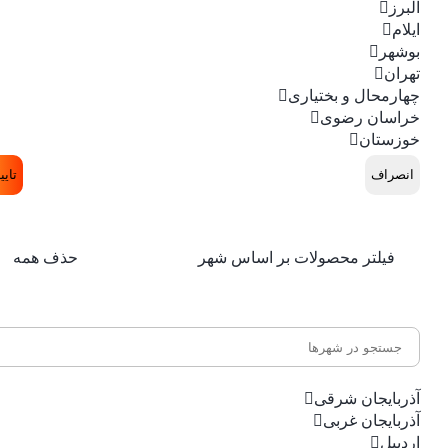
البرز
ایلام
بوشهر
تهران
چهارمحال و بختیاری
خراسان رضوی
خوزستان
انصراف
تایی
فیلتر محصولات بر اساس شهر
حذف همه
آذربایجان شرقی
آذربایجان غربی
اردبیل