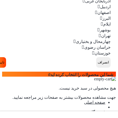
آذربایجان غربی
اردبیل
اصفهان
البرز
ایلام
بوشهر
تهران
چهارمحال و بختیاری
خراسان رضوی
خوزستان
انصراف
تایی
شما این محصولات را انتخاب کرده اید
0
هیچ محصولی در سبد خرید نیست.
جهت مشاهده محصولات بیشتر به صفحات زیر مراجعه نمایید.
صفحه اصلی
فروشگاه