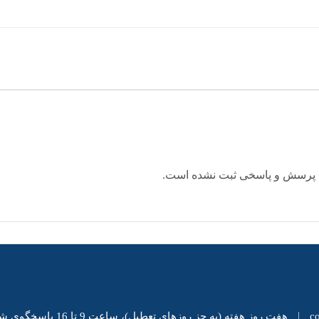
 پرسش و پاسخی ثبت نشده است.
|
c
هفت روز هفته (به جز روزهای تعطیل)، ساعت 9 تا 16 پاسخگوی شما هستیم