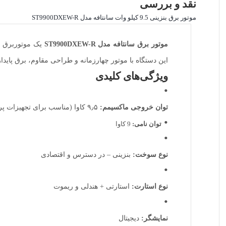
نقد و بررسی
موتور برق بنزینی 9.5 کیلو وات سانتافه مدل ST9900DXEW-R
موتور برق سانتافه مدل ST9900DXEW-R
یک موتوربرق ب
این دستگاه با موتور چهارزمانه و طراحی مقاوم، برق پایدار
ویژگی‌های کلیدی
توان خروجی ماکسیمم:
۹٫۵ کاوا (مناسب برای تجهیزات پرمصرف خانگی و کارگاهی)
توان نامی:
9 کاوا
نوع سوخت:
بنزینی – در دسترس و اقتصادی
نوع استارت:
استارتی + هندلی و ریموت
نمایشگر:
دیجیتال