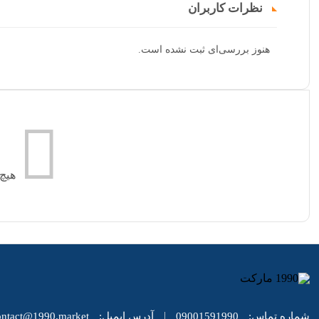
نظرات کاربران
هنوز بررسی‌ای ثبت نشده است.
هیچ
|
شماره تماس:
09001591990
آدرس ایمیل:
ontact@1990.market