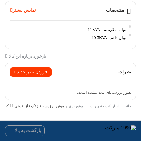
مانند کالاهای پژشکی، لپ تاپ، کامپیوتر، صوتی تصویری و سایر کالاهای
الکترونیکی حساس می باشد
مشخصات
نمایش بیشتر
دارای پورت ATS: سیستم ATS وظیفه دارد در صورت قطع برق شهری،
به‌صورت اتوماتیک و بدون وقفه، برق ورودی سیستم را از برق شهر به
توان ماکزیمم
11KVA
موتور برق تغییر دهد و پس از بازگشت برق اصلی، دوباره برق شهر را به
توان دائم
10.5KVA
مدار بازگرداند
توان خروجی راه اندازی ( ماکزیمم ) : 11 کاوا
بازخورد درباره این کالا
توان خروجی نامی : 10.5 کاوا
نظرات
افزودن نظر جدید +
دارای ولتمتر دیجیتال
دارای باتری 12 ولت و 9 آمپر ساعت
هنوز بررسی‌ای ثبت نشده است.
دارای خروجی 380 ولت AC سه فاز، 220 ولت AC تکفاز و 12 ولت DC
موتور برق سه فاز تک فاز بنزینی 11 کیلو وات ZEKO مدل ZK138000XEM-E-R
خانه
ابزار آلات و تجهیزات
موتور برق
بازگشت به بالا