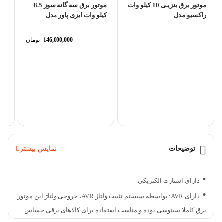
موتور برق بنزینی 10 کیلو وات
موتور برق سه گانه سوز 8.5
راکسیو مدل
کیلو وات ایزی پاور مدل
K16700A
R15500DWHB+-RC
146,000,000
تومان
گجت
000
توضیحات
نمایش بیشتر
دارای استارت الکتریکی
دارای AVR: بواسطه سیستم تثبیت ولتاژ AVR، خروجی ولتاژ این موتور
برق کاملا سینوسی بوده و مناسب استفاده برای کالاهای برقی حساس