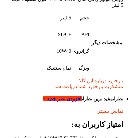
5 لیتر
حجم
5 لیتر
SL/CF
API
مشخصات دیگر
گرانروی
10W40
ویژگی
تمام سنتتیک
بازخورد درباره این کالا
متشکریم بازخورد شما دریافت شد
نظرات
مفید ترین نظرات
افزودن نظر جدید +
نمایش بیشتر
امتیاز کاربران به:
روغن موتور راکی مدل 10W40 SL/CF فول سنتتیک حجم