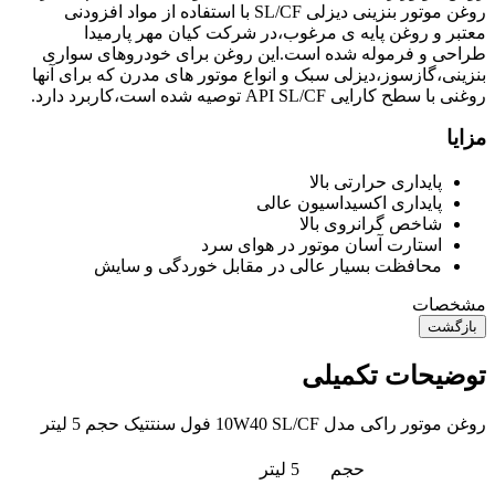
روغن موتور بنزینی دیزلی SL/CF با استفاده از مواد افزودنی
معتبر و روغن پایه ی مرغوب،در شرکت کیان مهر پارمیدا
طراحی و فرموله شده است.این روغن برای خودروهای سواری
بنزینی،گازسوز،دیزلی سبک و انواع موتور های مدرن که برای آنها
روغنی با سطح کارایی API SL/CF توصیه شده است،کاربرد دارد.
مزایا
پایداری حرارتی بالا
پایداری اکسیداسیون عالی
شاخص گرانروی بالا
استارت آسان موتور در هوای سرد
محافظت بسیار عالی در مقابل خوردگی و سایش
مشخصات
بازگشت
توضیحات تکمیلی
روغن موتور راکی مدل 10W40 SL/CF فول سنتتیک حجم 5 لیتر
حجم
5 لیتر