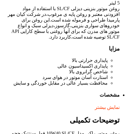
5 لیتر
روغن موتور بنزینی دیزلی SL/CF با استفاده از مواد
افزودنی معتبر و روغن پایه ی مرغوب،در شرکت کیان مهر
پارمیدا طراحی و فرموله شده است.این روغن برای
خودروهای سواری بنزینی،گازسوز،دیزلی سبک و انواع
موتور های مدرن که برای آنها روغنی با سطح کارایی API
SL/CF توصیه شده است،کاربرد دارد.
مزایا
پایداری حرارتی بالا
پایداری اکسیداسیون عالی
شاخص گرانروی بالا
استارت آسان موتور در هوای سرد
محافظت بسیار عالی در مقابل خوردگی و سایش
مشخصات
نمایش بیشتر
توضیحات تکمیلی
روغن موتور راکی مدل 10W40 SL/CF فول سنتتیک حجم