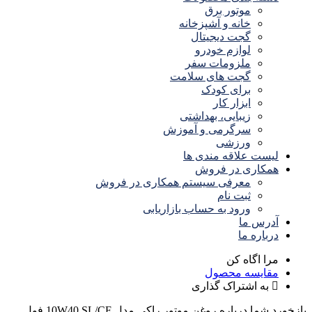
موتور برق
خانه و آشپزخانه
گجت دیجیتال
لوازم خودرو
ملزومات سفر
گجت های سلامت
برای کودک
ابزار کار
زیبایی، بهداشتی
سرگرمی و آموزش
ورزشی
لیست علاقه مندی ها
همکاری در فروش
معرفی سیستم همکاری در فروش
ثبت نام
ورود به حساب بازاریابی
آدرس ما
درباره ما
مرا اگاه کن
مقایسه محصول
به اشتراک گذاری
بازخورد شما درباره روغن موتور راکی مدل 10W40 SL/CF فول