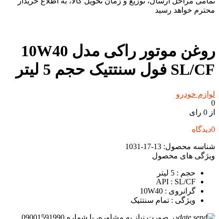
تمامی مراحل ارسال، توزیع و زمان تحویل کالا، به اطلاع خریدار
محترم خواهد رسید
روغن موتور راکی مدل 10W40
SL/CF فول سنتتیک حجم 5 لیتر
لوازم خودرو
0
از 0 رای
0
دیدگاه
شناسه محصول:
13-17-1031
ویژگی های محصول
حجم
: 5 لیتر
API
: SL/CF
گرانروی
: 10W40
ویژگی
: تمام سنتتیک
در صورت نیاز به مشاوره، با شماره 09001591990