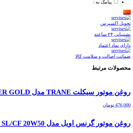
پیامک به :
ثبت
تحویل اکسپرس
پشتیبانی ۲۴ ساعته
دارای نماد اعتماد
ضمانت اصالت و سلامت کالا
محصولات مرتبط
روغن موتور سیکلت TRANE مدل SUPER GOLD حجم 1.3 لیتر
476,000
تومان
روغن موتور گرنس اویل مدل SL/CF 20W50 ظرف پلاستیکی حجم 4 لیتر