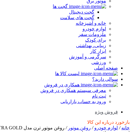
موتور برق
گجت ها
گجت دیجیتال
گجت های سلامت
خانه و آشپزخانه
لوازم خودرو
ملزومات سفر
برای کودک
زیبایی، بهداشتی
ابزار کار
سرگرمی و آموزش
ورزشی
صفحه اصلی
لیست کالا ها
سوالی دارید؟
همکاری در فروش
معرفی سیستم همکاری در فروش
ثبت نام
ورود به حساب بازاریابی
فروش ویژه
بازخورد درباره این کالا
خانه
/
لوازم خودرو
/
روغن موتور
/
روغن موتور ترن مدل ULTRA GOLD حجم 5 لیتر