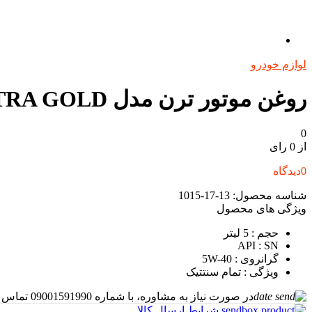
لوازم خودرو
روغن موتور ترن مدل ULTRA GOLD حجم 5 لیتر
0
از 0 رای
0
دیدگاه
شناسه محصول:
13-17-1015
ویژگی های محصول
حجم
: 5 لیتر
API
: SN
گرانروی
: 5W-40
ویژگی
: تمام سنتتیک
در صورت نیاز به مشاوره، با شماره 09001591990 تماس بگیرید
شرایط ارسال کالا