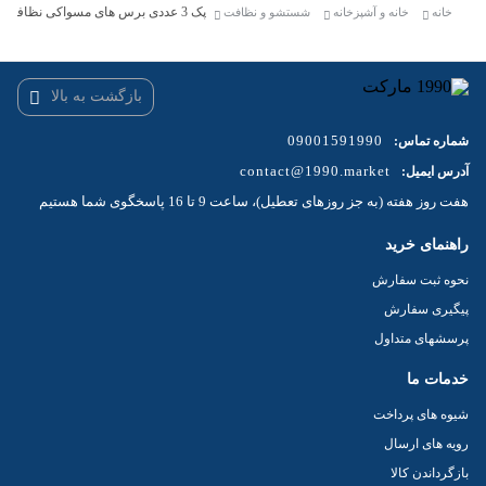
پک 3 عددی برس های مسواکی نظافت
خانه
خانه و آشپزخانه
شستشو و نظافت
بازگشت به بالا
09001591990
شماره تماس:
contact@1990.market
آدرس ایمیل:
هفت روز هفته (به جز روزهای تعطیل)، ساعت 9 تا 16 پاسخگوی شما هستیم
راهنمای خرید
نحوه ثبت سفارش
پیگیری سفارش
پرسشهای متداول
خدمات ما
شیوه های پرداخت
رویه های ارسال
بازگرداندن کالا