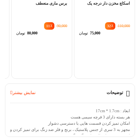
اسکاچ مخزن دار درجه یک
برس ماری منعطف
٪
90,000
٪
110,000
11
32
قیمت
قیمت
75,000
تومان
80,000
تومان
اصلی
اصلی
قیمت
قیمت
110,000 تومان
000
فعلی
فعلی
دست
بود.
بود.
75,000 تومان
000
ماس
است.
است.
000
توضیحات
نمایش بیشتر
ابعاد : 17cm * 1.7cm
هر بسته دارای 3 فرچه سیمی هست
امکان تمیز کردن قسمت هایی با دسترسی دشوار
مجهز به 3 سری از جنس پلاستیک ، برنج و فلز ضد زنگ برای تمیز کردن و
از بین بردن غبار ، لکه ها و زنگ زدگی