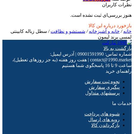
نظرات کاربران
هنوز بررسی‌ای ثبت نشده است.
بازخورد درباره این کالا
خانه
/
خانه و آشپزخانه
/
شستشو و نظافت
/
سطل زباله کابینتی
لمسی برند لیمون
بازگشت به بالا
شماره تماس:
09001591990
|
آدرس ایمیل:
contact@1990.market
|
هفت روز هفته (به جز روزهای تعطیل)،
ساعت 9 تا 16 پاسخگوی شما هستیم
راهنمای خرید
نحوه ثبت سفارش
پیگیری سفارش
پرسشهای متداول
خدمات ما
شیوه های پرداخت
رویه های ارسال
بازگرداندن کالا