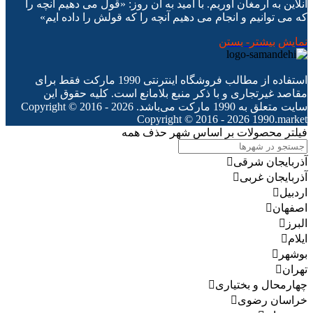
آنلاین به ارمغان آوریم. با امید به آن روز: «قول می دهیم آنچه را
که می توانیم و انجام می دهیم آنچه را که قولش را داده ایم»
نمایش بیشتر
- بستن
استفاده از مطالب فروشگاه اینترنتی 1990 مارکت فقط برای
مقاصد غیرتجاری و با ذکر منبع بلامانع است. کلیه حقوق این
سایت متعلق به 1990 مارکت می‌باشد. Copyright © 2016 - 2026
Copyright © 2016 - 2026 1990.market
فیلتر محصولات بر اساس شهر
حذف همه
آذربایجان شرقی
آذربایجان غربی
اردبیل
اصفهان
البرز
ایلام
بوشهر
تهران
چهارمحال و بختیاری
خراسان رضوی