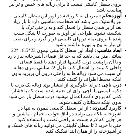
بروی سطل کابینتی نیست تا برای زباله های خیس و تر نیز
مناسب باشد.
آویزمحکم :
متریال به کاررفته در آویز این سطل کابینتی
نیز پلاستیک می باشد که ضخامت مناسبی دارد تا بار زیاد
بعد از پر شدن سطل را تحمل کند و به راحتی ترک یا
شکسته نشود. طراحی این آویز به صورت U شکل سبب
شده تا بروی تمام دربهای کابینتی قرار گیرد و برای نصب
آن نیاز به پیچ و مهره نداشته باشید.
ابعاد مناسب :
ابعاد این سطل کابینتی لیمون 23*18.5 *22
سانتی متر می باشد که به حداقل فضای آشپزخانه نیاز دارد
و یا آن را پشت درب کابینتها قرار دهید تا فقط فضای
داخلی کابینت را اشغال کند. طول 22 سانتی متری دهانه
آن سبب می شود زباله ها به راحتی درون آن بریزید بدون
اینکه محیط اطراف را کثیف کنند.
درب تاچی :
برای جلوگیری از انتشار بوی زباله یک درب با
دکمه لمسی یا تاچی برای آن تعبیه شده است که با فشار
کمی که بروی دکمه اعمال میشود درب سطل باز می شود
بدون اینکه دستانتان کثیف شوند.
کاربرد گسترده :
از این سطل کابینتی لیمون نه تنها در
آشپزخانه بلکه می توانید در اتاق خواب ، حمام ، ماشین و
هر جایی که لازم هست به راحتی نصب و استفاده کنید.
حتی با خرید 2 تا سطل کابینتی می توانید زباله های خشک و
تر آشپزخانه را از همان ابتدا تفکیک کنید