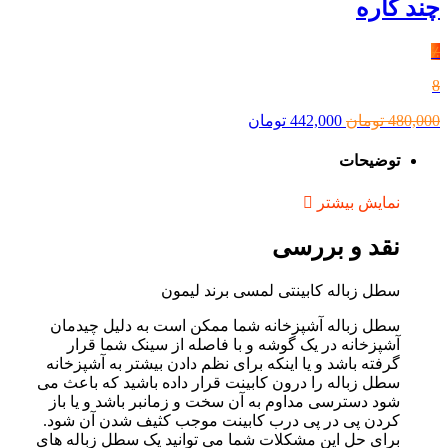
چند کاره
٪
8
قیمت
قیمت
480,000
تومان
442,000
تومان
اصلی
فعلی
480,000 تومان
442,000 تومان
توضیحات
بود.
است.
نمایش بیشتر
نقد و بررسی
سطل زباله کابینتی لمسی برند لیمون
سطل زباله آشپزخانه شما ممکن است به دلیل چیدمان
آشپزخانه در یک گوشه و با فاصله از سینک شما قرار
گرفته باشد و یا اینکه برای نظم دادن بیشتر به آشپزخانه
سطل زباله را درون کابینت قرار داده باشید که باعث می
شود دسترسی مداوم به آن سخت و زمانبر باشد و یا باز
کردن پی در پی درب کابینت موجب کثیف شدن آن شود.
برای حل این مشکلات شما می توانید یک سطل زباله های