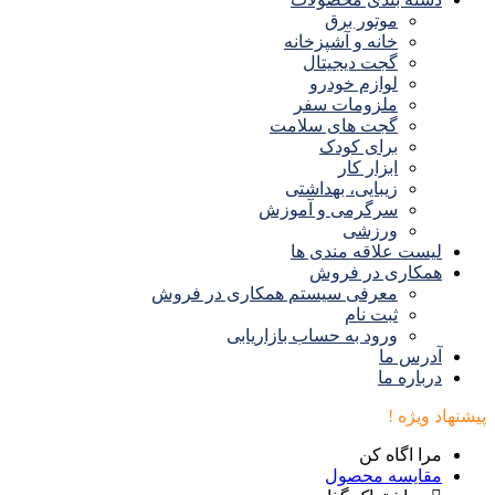
موتور برق
خانه و آشپزخانه
گجت دیجیتال
لوازم خودرو
ملزومات سفر
گجت های سلامت
برای کودک
ابزار کار
زیبایی، بهداشتی
سرگرمی و آموزش
ورزشی
لیست علاقه مندی ها
همکاری در فروش
معرفی سیستم همکاری در فروش
ثبت نام
ورود به حساب بازاریابی
آدرس ما
درباره ما
پیشنهاد ویژه !
مرا اگاه کن
مقایسه محصول