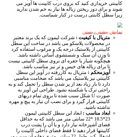
کابینتی خریداری کنید که بروی درب کابینت ها آویز می
شوند و برای دور ریختن زباله ها نیاز به خم شدن ندارید
زیرا سطل کابنتی درست در کنار شماست.
نمایش بیشتر
- بستن
متریال با کیفیت :
شرکت لیمون که یک برند معتبر
در محصولات پلاسکو می باشد در ساخت این سطل
کابینتی از پلاستیک درجه یک و مرغوب استفاده کرد
تا وزن آن سبک و شستشوی آسانی داشته باشد.
هیچگونه شیار یا حفره ای بروی سطل کابینتی نیست
تا برای زباله های خیس و تر نیز مناسب باشد.
آویزمحکم :
متریال به کاررفته در آویز این سطل
کابینتی نیز پلاستیک می باشد که ضخامت مناسبی
دارد تا بار زیاد بعد از پر شدن سطل را تحمل کند و به
راحتی ترک یا شکسته نشود. طراحی این آویز به
صورت U شکل سبب شده تا بروی تمام دربهای
کابینتی قرار گیرد و برای نصب آن نیاز به پیچ و مهره
نداشته باشید.
ابعاد مناسب :
ابعاد این سطل کابینتی لیمون
23*18.5 *22 سانتی متر می باشد که به حداقل
فضای آشپزخانه نیاز دارد و یا آن را پشت درب
کابینتها قرار دهید تا فقط فضای داخلی کابینت را
اشغال کند. طول 22 سانتی متری دهانه آن سبب می