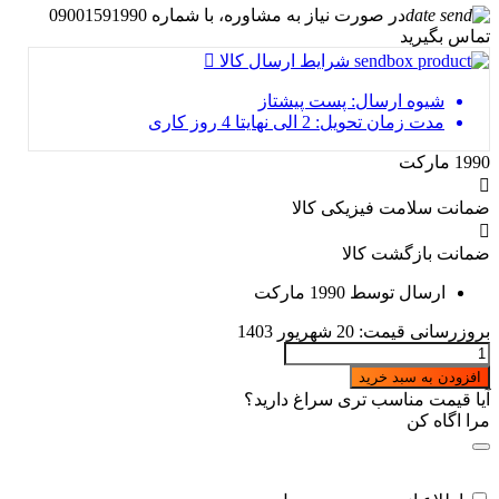
در صورت نیاز به مشاوره، با شماره 09001591990
تماس بگیرید
شرایط ارسال کالا
شیوه ارسال: پست پیشتاز
مدت زمان تحویل: 2 الی نهایتا 4 روز کاری
1990 مارکت
ضمانت سلامت فیزیکی کالا
ضمانت بازگشت کالا
ارسال توسط 1990 مارکت
بروزرسانی قیمت:
20 شهریور 1403
سطل
زباله
افزودن به سبد خرید
کابینتی
آیا قیمت مناسب تری سراغ دارید؟
لمسی
مرا اگاه کن
برند
لیمون
quantity