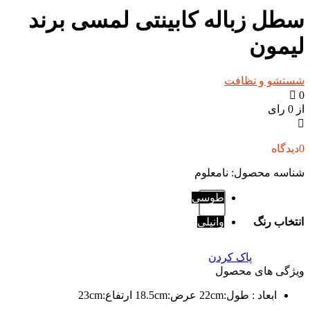
سطل زباله کابینتی لمسی برند
لیمون
شستشو و نظافت
0
از 0 رای
0
دیدگاه
شناسه محصول:
نامعلوم
طوسی
انتخاب رنگ
وانیلی
پاک کردن
ویژگی های محصول
ابعاد
: طول:22cm عرض:18.5cm ارتفاع:23cm