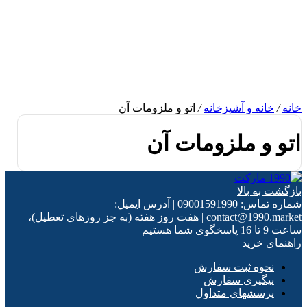
خانه
/
خانه و آشپزخانه
/
اتو و ملزومات آن
اتو و ملزومات آن
بازگشت به بالا
شماره تماس:
09001591990
|
آدرس ایمیل:
contact@1990.market
|
هفت روز هفته (به جز روزهای تعطیل)،
ساعت 9 تا 16 پاسخگوی شما هستیم
راهنمای خرید
نحوه ثبت سفارش
پیگیری سفارش
پرسشهای متداول