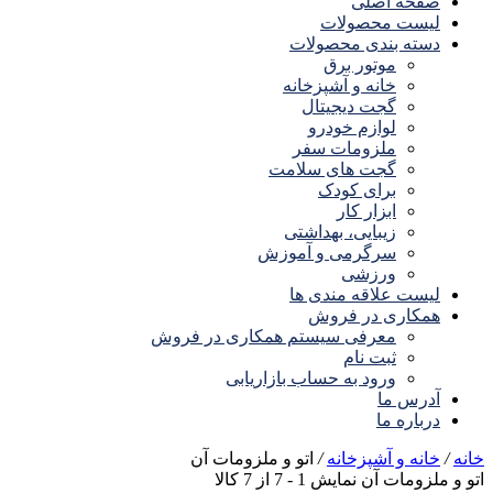
صفحه اصلی
لیست محصولات
دسته بندی محصولات
موتور برق
خانه و آشپزخانه
گجت دیجیتال
لوازم خودرو
ملزومات سفر
گجت های سلامت
برای کودک
ابزار کار
زیبایی، بهداشتی
سرگرمی و آموزش
ورزشی
لیست علاقه مندی ها
همکاری در فروش
معرفی سیستم همکاری در فروش
ثبت نام
ورود به حساب بازاریابی
آدرس ما
درباره ما
خانه
/
خانه و آشپزخانه
/
اتو و ملزومات آن
اتو و ملزومات آن
نمایش
1
-
7
از
7
کالا