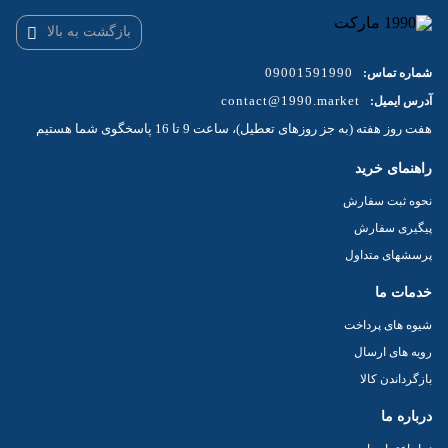
توان
۱۲۰۰ وات
بازگشت به بالا
توان ضربه
۲۰ ژول
09001591990
شماره تماس:
تعداد ضربه در حالت
contact@1990.market
آدرس ایمیل:
۴۰۰۰ میلی‌متر
هفت روز هفته (به جز روزهای تعطیل)، ساعت 9 تا 16 پاسخگوی شما هستیم
آزاد
وزن
راهنمای خرید
۶ کیلوگرم
نحوه ثبت سفارش
متعلقات
۲ عدد قلم | ظرف گیریس | دسته جانبی | ذغال | آچار |
پیگیری سفارش
کیف BMC
پرسشهای متداول
خدمات ما
شیوه های پرداخت
رویه های ارسال
بازگرداندن کالا
درباره ما