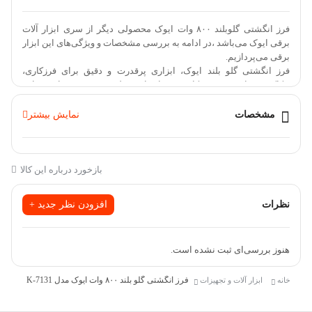
فرز انگشتی‌ گلوبلند ۸۰۰ وات ایوک محصولی دیگر از سری ابزار آلات
برقی ایوک می‌باشد ،در ادامه به بررسی مشخصات و ویژگی‌های این ابزار
برقی می‌پردازیم.
فرز انگشتی گلو بلند ایوک، ابزاری پرقدرت و دقیق برای فرزکاری،
حکاکی، شیارزنی، منبت‌کاری و سایر امور ظریف و صنعتی است. این
دستگاه به موتور قدرتمند ۸۰۰ واتی با سرعت قابل تنظیم بین ۱۰۰۰۰ تا
۳۰۰۰۰ دور در دقیقه مجهز شده که از طریق دیمر ۶ حالته کنترل می‌شود.
مشخصات
نمایش بیشتر
بدنه ظریف و گلو بلند این فرز انگشتی، امکان کار در فضاهای با دسترسی
محدود را فراهم کرده و قدرت مانور و تسلط بیشتری را در اختیار کاربر
قرار می‌دهد. کولت ۶ میلی‌متری دستگاه قابلیت استفاده از انواع
سری‌های فرزکاری را فراهم می‌سازد.
بازخورد درباره این کالا
سیستم گردش هوای مدرن به کاهش حرارت و استهلاک موتور کمک کرده
و طراحی ارگونومیک با وزن ۲ کیلوگرم، کاربری راحت در استفاده‌های
نظرات
افزودن نظر جدید +
طولانی‌مدت را تضمین می‌کند. این ابزار همراه با دو آچار کولت و یک
جفت زغال اضافه عرضه می‌شود.
هنوز بررسی‌ای ثبت نشده است.
ویژگی های دستگاه
آرمیچر وبالشتک با سیم پیچ تمام مس و عایق‌کاری باکیفیت و استاندارد
فرز انگشتی گلو بلند ۸۰۰ وات ایوک مدل K-7131
خانه
ابزار آلات و تجهیزات
توان خروجی واقعی 800 وات