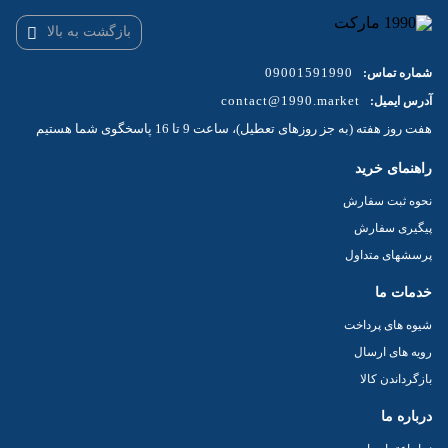
دارای پوسته و بدنه با کیفیت ومقاوم
بازگشت به بالا
یه همراه ذغال یدک و دو عدد آچار مخصوص کولت
دیمر جهت تنظیم سرعت
09001591990
شماره تماس:
ظرفیت مته‌گیری سایز ۶ میلی‌متر
contact@1990.market
آدرس ایمیل:
بدنه ابزار اصطلاحا گلو بلند و طولانی تر می‌باشد
هفت روز هفته (به جز روزهای تعطیل)، ساعت 9 تا 16 پاسخگوی شما هستیم
دارای روکش ضد حرارت بر روی پوسته فلزی ابزار
راهنمای خرید
نحوه ثبت سفارش
فرز انگشتی گلو بلند ۸۰۰ وات ایوک با قابلیت تنظیم سرعت بین ۱۰۰۰۰ تا
پیگیری سفارش
۳۰۰۰۰ دور در دقیقه، برای ظریف‌کاری، فرزکاری و حکاکی دقیق طراحی
شده است. طراحی گلو بلند، کولت ۶ میلی‌متری و سیستم خنک‌کننده،
پرسشهای متداول
عملکرد حرفه‌ای و تسلط بالا را فراهم می‌کند.
خدمات ما
مجهز به موتور پرقدرت ۸۰۰ وات
شیوه های پرداخت
دارای دیمر تنظیم سرعت ۶ حالته از ۱۰۰۰۰ تا ۳۰۰۰۰ دور در دقیقه
رویه های ارسال
دارای کولت ۶ میلی‌متری
بازگرداندن کالا
مجهز به سیستم گردش هوای مدرن جهت کاهش استهلاک دستگاه
درباره ما
به همراه یک جفت ذغال اضافه