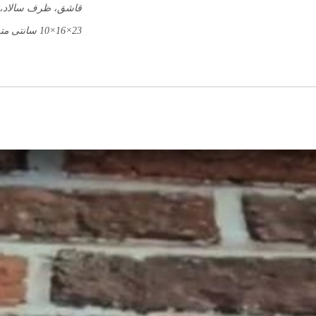
قاشق، ظرف سالاد، 
23×16×10 سانتی متر