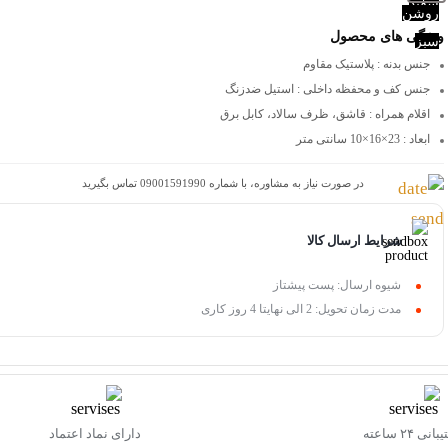
سفید
روشن
ویژگی های محصول
سبز
جنس بدنه
: پلاستیک مقاوم
جنس کف و محفظه داخلی
: استیل ضدزنگ
اقلام همراه
: قاشق، ظرف سالاد، کابل برق
ابعاد
: 23×16×10 سانتی متر
در صورت نیاز به مشاوره، با شماره 09001591990 تماس بگیرید
شرایط ارسال کالا
شیوه ارسال: پست پیشتاز
مدت زمان تحویل: 2 الی نهایتا 4 روز کاری
نی ۲۴ ساعته
دارای نماد اعتماد