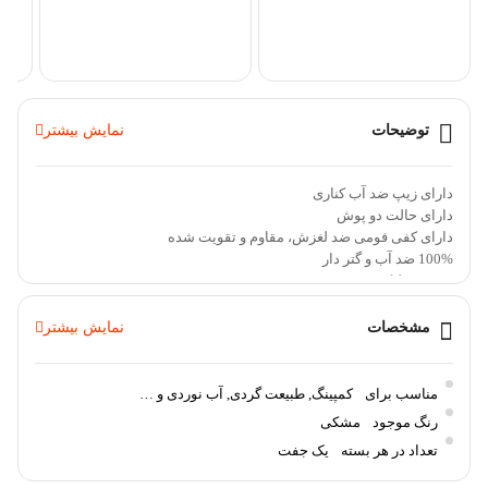
000
توضیحات
نمایش بیشتر
دارای زیپ ضد آب کناری
دارای حالت دو پوش
دارای کفی فومی ضد لغزش، مقاوم و تقویت شده
100% ضد آب و گتر دار
جنس سیلیکون
ضخامت بالا
مقاوم در برابر پارگی و سایش
مشخصات
نمایش بیشتر
قابلیت استفاده طولانی مدت
مناسب سایز کفش 34 تا 47
مناسب کمپینگ, طبیعت گردی, آب نوردی و…
مناسب برای
کمپینگ, طبیعت گردی, آب نوردی و …
اندازه تا زیر زانو
رنگ موجود
مشکی
دارای کش در بالای ساق
تعداد در هر بسته
یک جفت