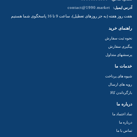
نکته قابل توجه این نوع کاور گتر دار بودن آن است که تا ساق پا را پوشش
contact@1990.market
آدرس ایمیل:
میدهد و به راحتی قابل شستشو و استفاده مجدد میباشد .
هفت روز هفته (به جز روزهای تعطیل)، ساعت 9 تا 16 پاسخگوی شما هستیم
مقاوت و ضخامت خوب این کاور از خصوصیات بارز آن میباشد .
راهنمای خرید
نحوه ثبت سفارش
پیگیری سفارش
پرسشهای متداول
خدمات ما
شیوه های پرداخت
رویه های ارسال
بازگرداندن کالا
درباره ما
نماد اعتماد ما
درباره ما
تماس با ما