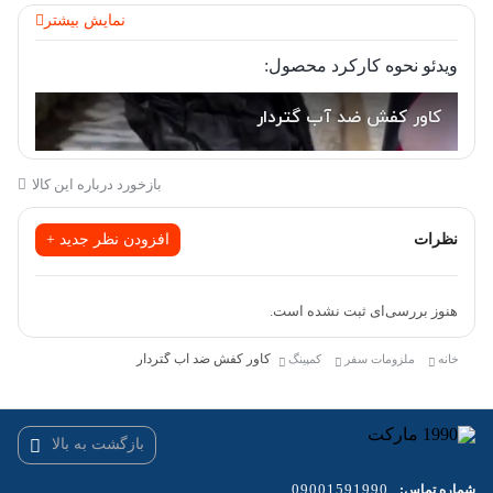
کاور کفش ضد آب گتردار، از جنس سیلیکون و با طراحی مقاوم برای
نمایش بیشتر
جلوگیری از ورود آب، گل و گرد و غبار به داخل کفش طراحی شده است.
ویدئو نحوه کارکرد محصول:
این کاور به ویژه در فصل های بارانی و محیط های مرطوب، انتخاب
مناسبی برای حفاظت از کفش ها و ایجاد راحتی بیشتر در پیاده روی و
کمپینگ است. ویژگی گتردار بودن آن باعث پوشش بهتر در ناحیه بالای
کفش می شود که حفاظت بهتری در مقابل خیسی و آلودگی فراهم می
بازخورد درباره این کالا
کند.
نظرات
افزودن نظر جدید +
کاور دارای کفی ضدلغزش است که مانع از سر خوردن بر روی سطوح
خیس و لغزنده می شود. جنس این کاورها سبک و منعطف است و به
هنوز بررسی‌ای ثبت نشده است.
راحتی در کیف یا جیب قرار می گیرد و قابل استفاده مجدد است
کاور کفش ضد آب گتردار
خانه
ملزومات سفر
کمپینگ
این کاور سیلیکون محافظ کفش دارای خاصیت الاستیکی بوده و سیلیکاژل
موجود در ترکیبات آن، مقاومت آن را نسبت به پارگی و سایش بالا برده
است و همچنین جنس این کاور کفش، از مواد آلی ایمن و غیر سمی
بازگشت به بالا
ساخته و تشکیل شده است.
09001591990
شماره تماس: