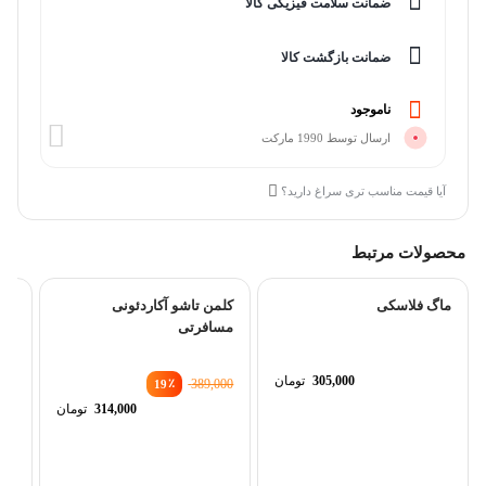
ضمانت سلامت فیزیکی کالا
ضمانت بازگشت کالا
ناموجود
ارسال توسط 1990 مارکت
آیا قیمت مناسب تری سراغ دارید؟
محصولات مرتبط
ماگ فلاسکی
کلمن تاشو آکاردئونی
مسافرتی
305,000
تومان
٪
389,000
19
قیمت
314,000
تومان
اصلی
قیمت
0
فعلی
پمپ
بود.
0
است.