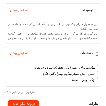
550,000 تومان
فعلی
بود.
475,000 تومان
است.
توضیحات
نمایش بیشتر
این محصول دارای یک گیره ی ۴ سر برای نگه داشتن گوشه های ملحفه ی
تخت می باشد
این گیره ها که مرکز آن در وسط تخت هست ملحفه را از چهار گوشه
سفت کشیده و باعث باز شدن چروک ها و سفت قرار گرفتن ملحفه روی
تخت می باشد
با داشتن این گیره ها دیگر نگران در آمدن ملحفه از روی تخت و یا ظاهر
کثیف و نامرتب آن نباشید و بدون زحمت زیاد پس از هربار شستشو آن را
مشخصات
نمایش بیشتر
در چهارگوشه ی تشک فیکس کنید
مناسب برای
همه انواع تخت یک نفره و دو نفره
همچنین این محصول با داشتن تسمه های تنظیم شونده ی طول برای هر
جنس
کش بسیار مقاوم بهمراه گیره فلزی
سایز تشک و ملحفه و حتی تشک های سفارشی با ابعاد مختلف مناسب
رنگ موجود
سفید
میباشد
بازخورد درباره این کالا
علاوه بر تشک تخت برای نگه داشتن روکش صندلی ماشین، روکش
صندلی مبلمان ،روکش ابزار و وسایل و… نیز مورد استفاده قرار میگیرد
نظرات
افزودن نظر جدید +