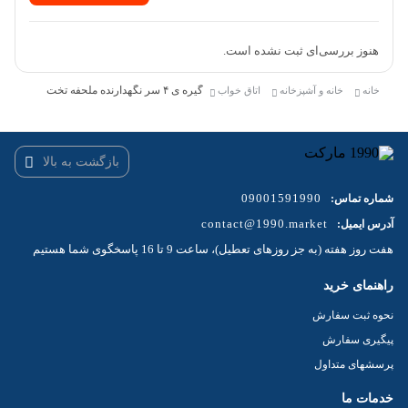
هنوز بررسی‌ای ثبت نشده است.
گیره ی ۴ سر نگهدارنده ملحفه تخت
خانه
خانه و آشپزخانه
اتاق خواب
بازگشت به بالا
09001591990
شماره تماس:
contact@1990.market
آدرس ایمیل:
هفت روز هفته (به جز روزهای تعطیل)، ساعت 9 تا 16 پاسخگوی شما هستیم
راهنمای خرید
نحوه ثبت سفارش
پیگیری سفارش
پرسشهای متداول
خدمات ما