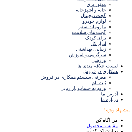
موتور برق
خانه و آشپزخانه
گجت دیجیتال
لوازم خودرو
ملزومات سفر
گجت های سلامت
برای کودک
ابزار کار
زیبایی، بهداشتی
سرگرمی و آموزش
ورزشی
لیست علاقه مندی ها
همکاری در فروش
معرفی سیستم همکاری در فروش
ثبت نام
ورود به حساب بازاریابی
آدرس ما
درباره ما
پیشنهاد ویژه !
مرا اگاه کن
مقایسه محصول
به اشتراک گذاری