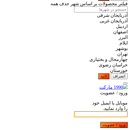
فیلتر محصولات بر اساس شهر
حذف همه
آذربایجان شرقی
آذربایجان غربی
اردبیل
اصفهان
البرز
ایلام
بوشهر
تهران
چهارمحال و بختیاری
خراسان رضوی
خوزستان
انصراف
تایید
ورود / عضویت
موبایل یا ایمیل خود
را وارد نمایید.
ورود / عضویت