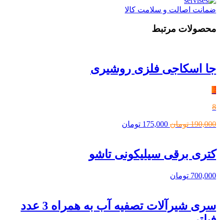
ضمانت اصالت و سلامت کالا
محصولات مرتبط
جا اسکاجی فلزی روشیری
٪
8
قیمت
قیمت
190,000
تومان
175,000
تومان
اصلی
فعلی
190,000 تومان
175,000 تومان
بود.
است.
کتری برقی سیلیکونی تاشو
700,000
تومان
سری شیرآلات تصفیه آب به همراه 3 عدد
فیلتر